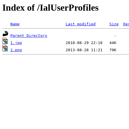
Index of /IalUserProfiles
Name
Last modified
Size
De
Parent Directory
1.jpg
2.png